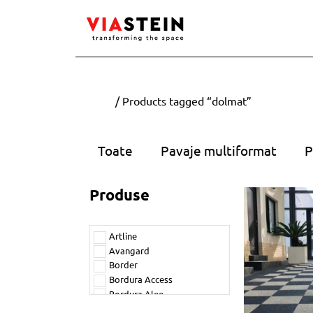
Home
/ Products tagged “dolmat”
Toate
Pavaje multiformat
P
Produse
Artline
Avangard
Border
Bordura Access
Bordura Alee
Bordura Palisad Bloc