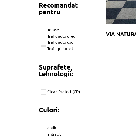
Recomandat
Bordura Trotuar
pentru
Cișmea Modulo
Florence
Folio Fino
Gardeno
Terase
VIA NATUR
Grando
Trafic auto greu
Kubo
Trafic auto usor
Modulo
Trafic pietonal
Modulo Antico
Novum
Suprafete,
Old Stone
tehnologii:
Palisad Bloc Antic
Prestige
Riano Barocco
Clean Protect (CP)
Riano Trio
Rigola Dreno
Rigola Via I
Culori:
Sempre Fino
Sempre Grando
Sempre Mistro
antik
Skala
antracit
Softline