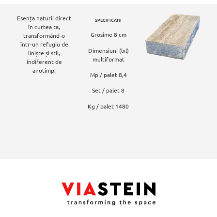
Esența naturii direct
SPECIFICATII
în curtea ta,
Grosime 8 cm
transformând-o
într-un refugiu de
Dimensiuni (lxl)
liniște și stil,
multiformat
indiferent de
anotimp.
Mp / palet 8,4
Set / palet 8
Kg / palet 1480