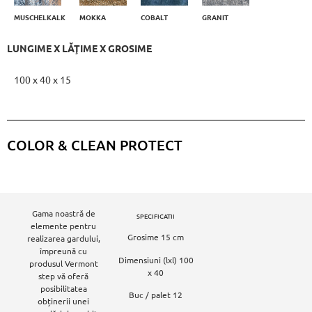
MUSCHELKALK
MOKKA
GRANIT
COBALT
LUNGIME X LĂŢIME X GROSIME
100 x 40 x 15
COLOR & CLEAN PROTECT​
Gama noastră de
SPECIFICATII
elemente pentru
Grosime 15 cm
realizarea gardului,
împreună cu
Dimensiuni (lxl) 100
produsul Vermont
x 40
step vă oferă
posibilitatea
Buc / palet 12
obținerii unei