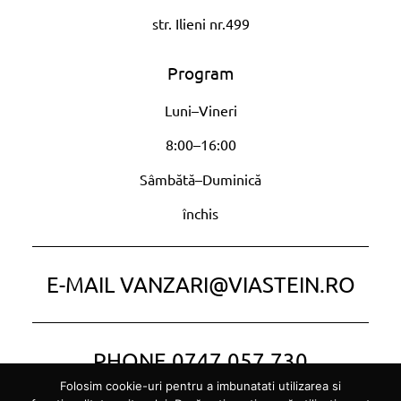
str. Ilieni nr.499
Program
Luni–Vineri
8:00–16:00
Sâmbătă–Duminică
închis
E-MAIL
VANZARI@VIASTEIN.RO
PHONE
0747 057 730
Folosim cookie-uri pentru a imbunatati utilizarea si