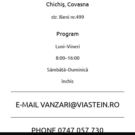
Chichiş, Covasna
str. Ilieni nr.499
Program
Luni–Vineri
8:00–16:00
Sâmbătă–Duminică
închis
E-MAIL
VANZARI@VIASTEIN.RO
PHONE
0747 057 730